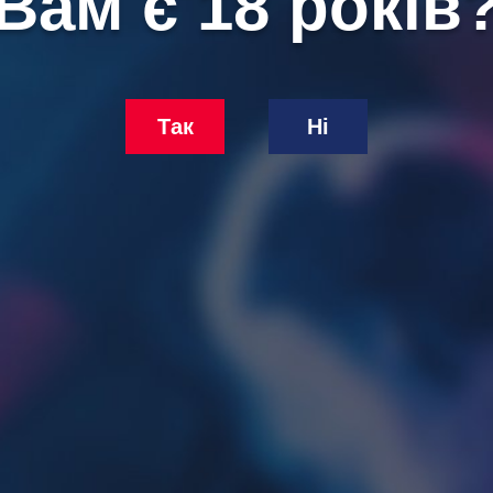
Вам є 18 років
Так
Ні